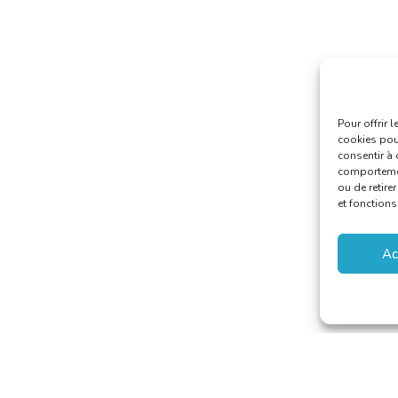
Pour offrir 
cookies pour
consentir à 
comportement
ou de retire
et fonctions
Ac