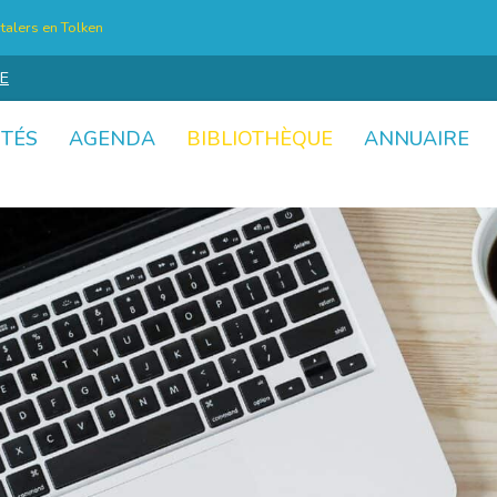
talers en Tolken
E
ITÉS
AGENDA
BIBLIOTHÈQUE
ANNUAIRE