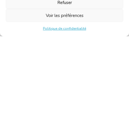
Refuser
Voir les préférences
Politique de confidentialité
Chambre Belge des Traducteurs et Interprètes | Belgische
Kamer van Vertalers en Tolken
10, bld de l’Empereur 1000 Bruxelles – Tél. : +32 2 513 09
15 –
secretariat@translators.be