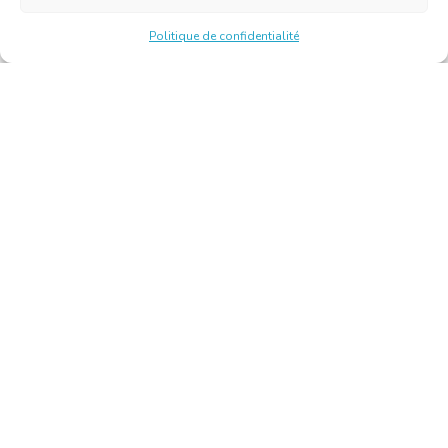
Politique de confidentialité
Chambre Belge des Traducteurs et Interprètes | Belgische
Kamer van Vertalers en Tolken
10, bld de l’Empereur 1000 Bruxelles – Tél. : +32 2 513 09
15 –
secretariat@translators.be