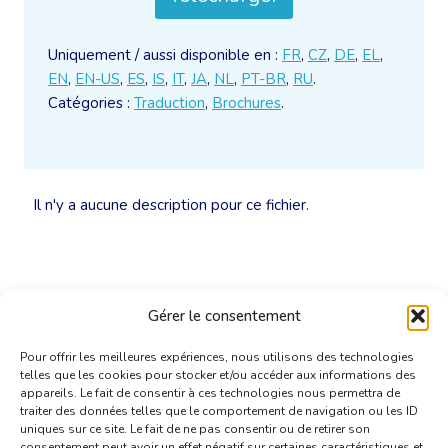
Uniquement / aussi disponible en :
FR
,
CZ
,
DE
,
EL
,
EN
,
EN-US
,
ES
,
IS
,
IT
,
JA
,
NL
,
PT-BR
,
RU
.
Catégories :
Traduction
,
Brochures
.
Il n'y a aucune description pour ce fichier.
Gérer le consentement
Pour offrir les meilleures expériences, nous utilisons des technologies
telles que les cookies pour stocker et/ou accéder aux informations des
appareils. Le fait de consentir à ces technologies nous permettra de
traiter des données telles que le comportement de navigation ou les ID
uniques sur ce site. Le fait de ne pas consentir ou de retirer son
consentement peut avoir un effet négatif sur certaines caractéristiques et