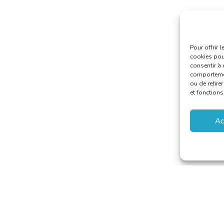
Pour offrir 
cookies pour
consentir à 
comportement
ou de retire
et fonctions
Ac