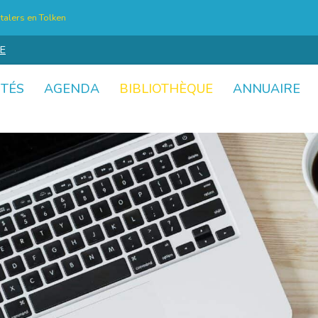
talers en Tolken
E
ITÉS
AGENDA
BIBLIOTHÈQUE
ANNUAIRE