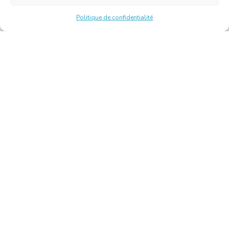
Politique de confidentialité
Chambre Belge des Traducteurs et Interprètes | Belgische
Kamer van Vertalers en Tolken
10, bld de l’Empereur 1000 Bruxelles – Tél. : +32 2 513 09
15 –
secretariat@translators.be