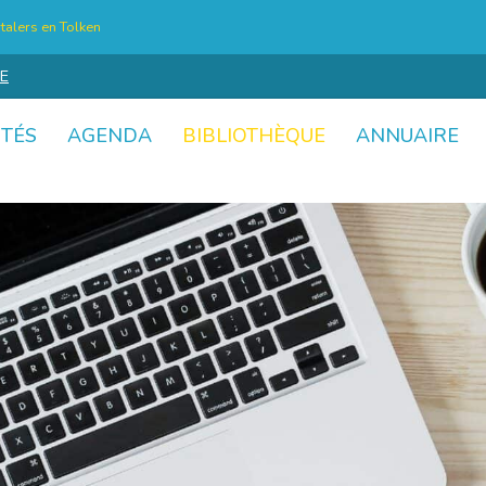
talers en Tolken
E
ITÉS
AGENDA
BIBLIOTHÈQUE
ANNUAIRE