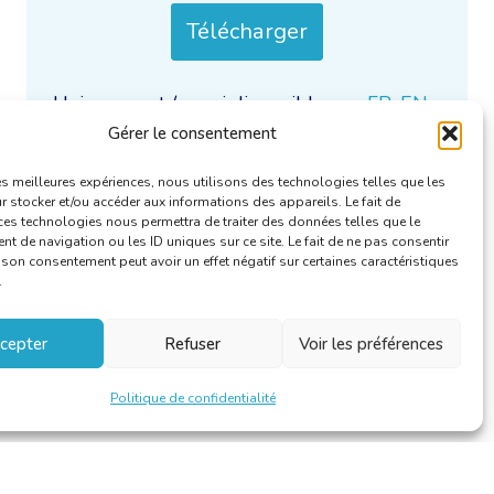
Télécharger
Uniquement / aussi disponible en :
FR
,
EN
,
Gérer le consentement
NL
.
Catégories :
Protection des données
.
les meilleures expériences, nous utilisons des technologies telles que les
 stocker et/ou accéder aux informations des appareils. Le fait de
ces technologies nous permettra de traiter des données telles que le
 de navigation ou les ID uniques sur ce site. Le fait de ne pas consentir
r son consentement peut avoir un effet négatif sur certaines caractéristiques
.
cepter
Refuser
Voir les préférences
Politique de confidentialité