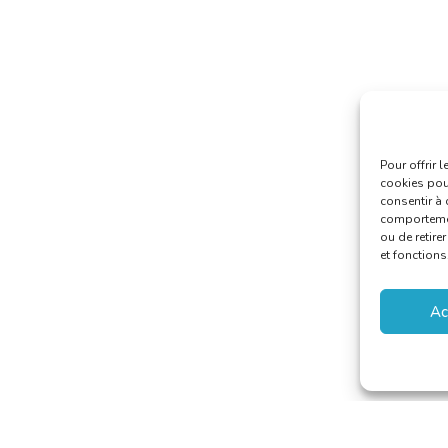
Pour offrir 
cookies pour
consentir à 
comportement
ou de retire
et fonctions
Ac