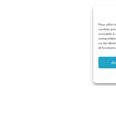
Pour offrir 
cookies pour
consentir à 
comportement
ou de retire
et fonctions
Ac