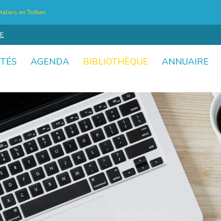
talers en Tolken
E
ITÉS
AGENDA
BIBLIOTHÈQUE
ANNUAIRE