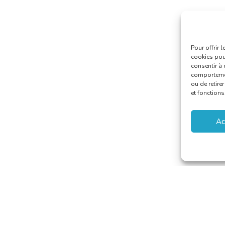
Pour offrir 
cookies pour
consentir à 
comportement
ou de retire
et fonctions
Ac