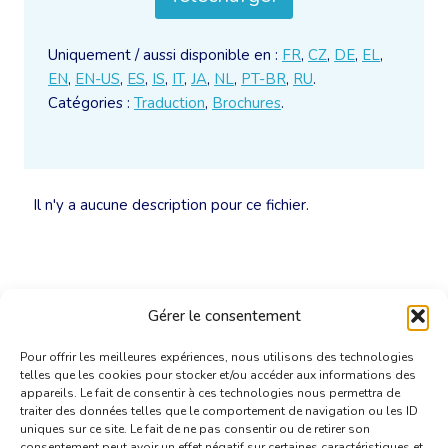
Uniquement / aussi disponible en :
FR
,
CZ
,
DE
,
EL
,
EN
,
EN-US
,
ES
,
IS
,
IT
,
JA
,
NL
,
PT-BR
,
RU
.
Catégories :
Traduction
,
Brochures
.
Il n'y a aucune description pour ce fichier.
Gérer le consentement
Pour offrir les meilleures expériences, nous utilisons des technologies
telles que les cookies pour stocker et/ou accéder aux informations des
appareils. Le fait de consentir à ces technologies nous permettra de
traiter des données telles que le comportement de navigation ou les ID
uniques sur ce site. Le fait de ne pas consentir ou de retirer son
consentement peut avoir un effet négatif sur certaines caractéristiques et