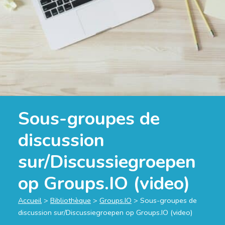
Sous-groupes de
discussion
sur/Discussiegroepen
op Groups.IO (video)
Accueil
>
Bibliothèque
>
Groups.IO
>
Sous-groupes de
discussion sur/Discussiegroepen op Groups.IO (video)