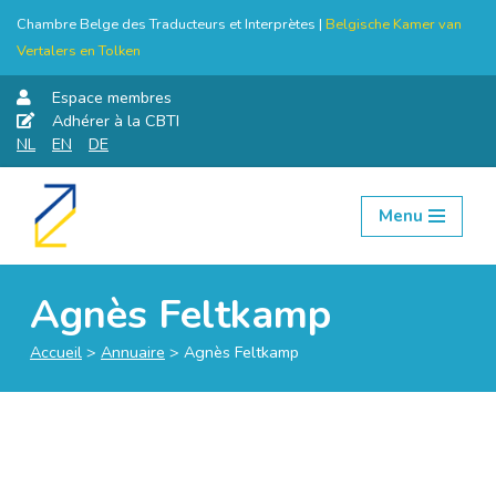
Chambre Belge des Traducteurs et Interprètes |
Belgische Kamer van
Vertalers en Tolken
Espace membres
Adhérer à la CBTI
NL
EN
DE
Menu
Aller
au
contenu
Agnès Feltkamp
Accueil
>
Annuaire
>
Agnès Feltkamp