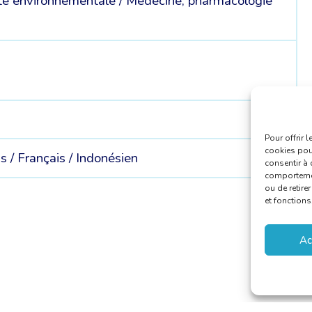
ité environnementale /
Médecine, pharmacologie
Pour offrir 
cookies pour
s /
Français /
Indonésien
consentir à 
comportement
ou de retire
et fonctions
Ac