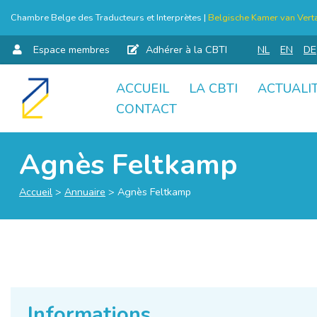
Chambre Belge des Traducteurs et Interprètes |
Belgische Kamer van Verta
Espace membres
Adhérer à la CBTI
NL
EN
DE
ACCUEIL
LA CBTI
ACTUALI
Aller
CONTACT
au
contenu
Agnès Feltkamp
Accueil
>
Annuaire
>
Agnès Feltkamp
Informations