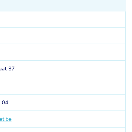
raat 37
3.04
et.be