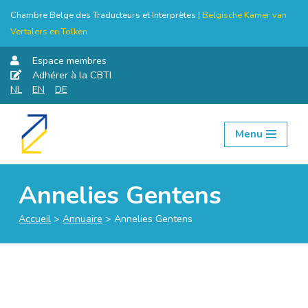
Chambre Belge des Traducteurs et Interprètes |
Belgische Kamer van
Vertalers en Tolken
Espace membres
Adhérer à la CBTI
NL
EN
DE
Menu
Aller
au
contenu
Annelies Gentens
Accueil
>
Annuaire
>
Annelies Gentens