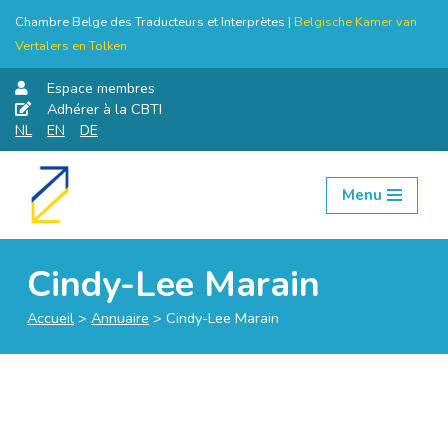
Chambre Belge des Traducteurs et Interprètes |
Belgische Kamer van
Vertalers en Tolken
Espace membres
Adhérer à la CBTI
NL
EN
DE
Menu
Aller
au
contenu
Cindy-Lee Marain
Accueil
>
Annuaire
>
Cindy-Lee Marain