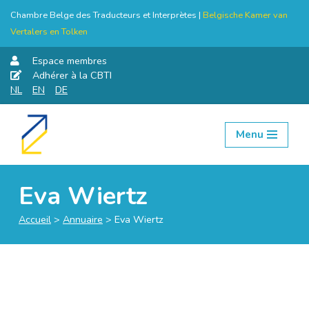
Chambre Belge des Traducteurs et Interprètes |
Belgische Kamer van
Vertalers en Tolken
Espace membres
Adhérer à la CBTI
NL
EN
DE
Menu
Aller
au
contenu
Eva Wiertz
Accueil
>
Annuaire
>
Eva Wiertz