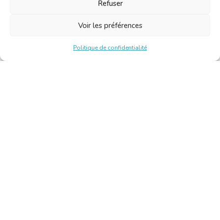
Refuser
Voir les préférences
Politique de confidentialité
Chambre Belge des Traducteurs et Interprètes | Belgische
Kamer van Vertalers en Tolken
10, bld de l’Empereur 1000 Bruxelles – Tél. : +32 2 513 09
15 –
secretariat@translators.be