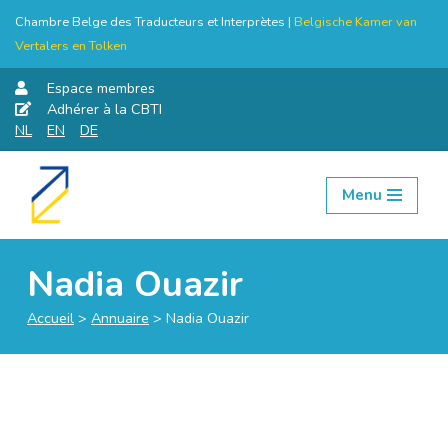
Chambre Belge des Traducteurs et Interprètes |
Belgische Kamer van
Vertalers en Tolken
Espace membres
Adhérer à la CBTI
NL
EN
DE
Menu
Aller
au
contenu
Nadia Ouazir
Accueil
>
Annuaire
>
Nadia Ouazir