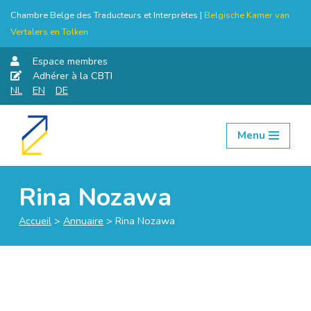
Chambre Belge des Traducteurs et Interprètes |
Belgische Kamer van
Vertalers en Tolken
Espace membres
Adhérer à la CBTI
NL
EN
DE
Menu
Aller
au
contenu
Rina Nozawa
Accueil
>
Annuaire
>
Rina Nozawa