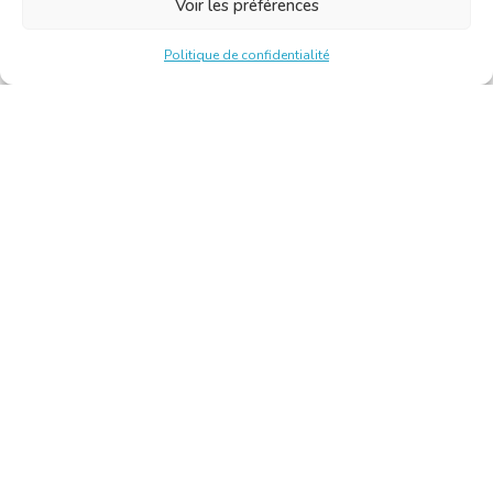
Voir les préférences
Politique de confidentialité
Chambre Belge des Traducteurs et Interprètes | Belgische
Kamer van Vertalers en Tolken
10, bld de l’Empereur 1000 Bruxelles – Tél. : +32 2 513 09
15 –
secretariat@translators.be