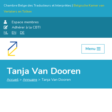
Chambre Belge des Traducteurs et Interprètes |
Belgische Kamer van
Vertalers en Tolken
Espace membres
Adhérer à la CBTI
NL
EN
DE
Menu
Aller
au
contenu
Tanja Van Dooren
Accueil
>
Annuaire
>
Tanja Van Dooren