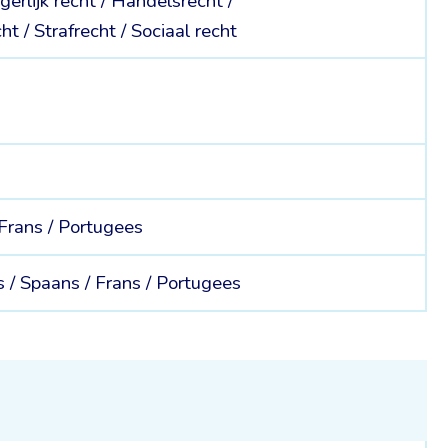
gerlijk recht /
Handelsrecht /
ht /
Strafrecht /
Sociaal recht
Frans /
Portugees
s /
Spaans /
Frans /
Portugees