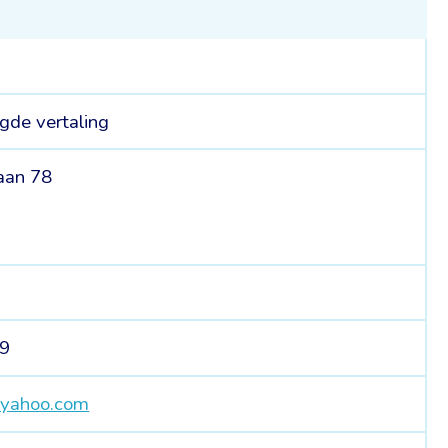
gde vertaling
laan 78
89
@yahoo.com