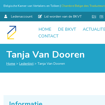
Belgische Kamer van Vertalers en Tolken |
Chambre Belge des Traducteurs 
Ledenaccount
Lid worden van de BKVT
EN
FR
HOME
DE BKVT
ACTUALITE
Skip
CONTACT
to
content
Tanja Van Dooren
Home
>
Ledenlijst
>
Tanja Van Dooren
Informatie