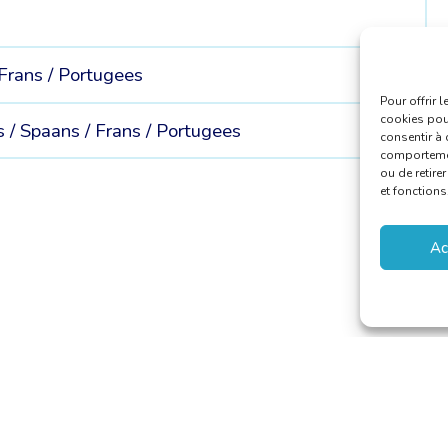
Frans /
Portugees
Pour offrir 
cookies pour
s /
Spaans /
Frans /
Portugees
consentir à 
comportement
ou de retire
et fonctions
Ac