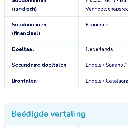
Subdomeinen
Fiscaal recht /
Bur
(juridisch)
Vennootschapsrec
Subdomeinen
Economie
(financieel)
Doeltaal
Nederlands
Secundaire doeltalen
Engels /
Spaans /
Brontalen
Engels /
Catalaan
Beëdigde vertaling