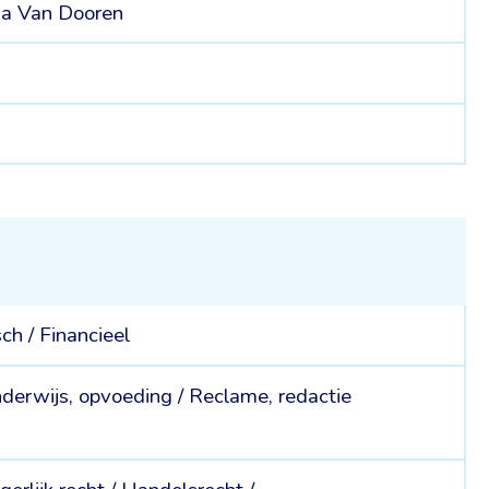
ja Van Dooren
sch /
Financieel
derwijs, opvoeding /
Reclame, redactie