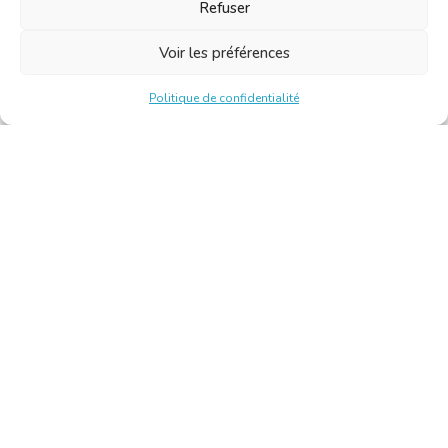
Refuser
Voir les préférences
Politique de confidentialité
Chambre Belge des Traducteurs et Interprètes | Belgische
Kamer van Vertalers en Tolken
10, bld de l’Empereur 1000 Bruxelles – Tél. : +32 2 513 09
15 –
secretariat@translators.be