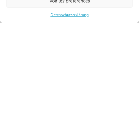
Voir les préférences
Datenschutzerklärung
Chambre Belge des Traducteurs et Interprètes | Belgische
Kamer van Vertalers en Tolken
10, bld de l’Empereur 1000 Bruxelles – Tel.: +32 2 513 09
15 –
secretariat@translators.be