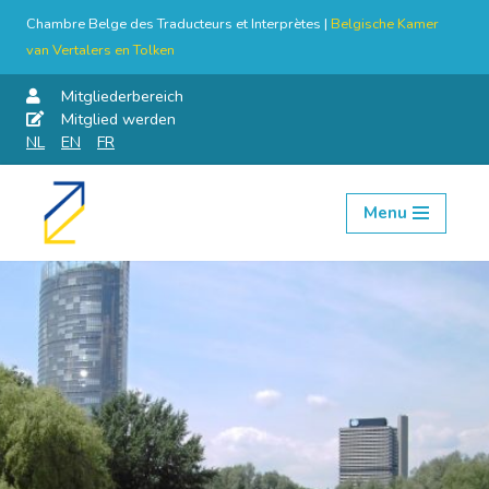
Chambre Belge des Traducteurs et Interprètes |
Belgische Kamer
van Vertalers en Tolken
Mitgliederbereich
Mitglied werden
NL
EN
FR
Menu
Skip
to
content