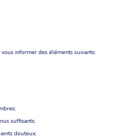
e vous informer des éléments suivants:
mbres;
nus suffisants;
lients douteux;