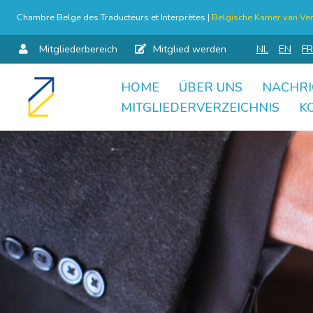
Chambre Belge des Traducteurs et Interprètes |
Belgische Kamer van Ver
Mitgliederbereich
Mitglied werden
NL
EN
FR
HOME
ÜBER UNS
NACHRI
Skip
MITGLIEDERVERZEICHNIS
K
to
content