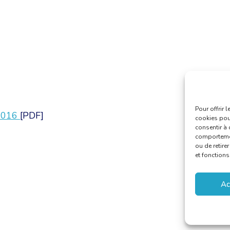
Pour offrir 
-2016
[PDF]
cookies pour
consentir à 
comportement
ou de retire
et fonctions
Ac