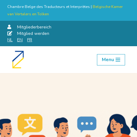
Chambre Belge des Traducteurs et Interprètes |
Belgische Kamer
van Vertalers en Tolken
Mitgliederbereich
Mitglied werden
NL
EN
FR
Menu
Skip
to
content