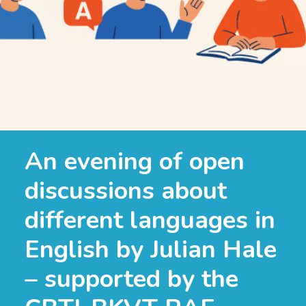
An evening of open
discussions about
different languages in
English by Julian Hale
– supported by the