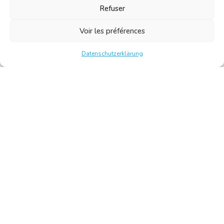
Refuser
Voir les préférences
Datenschutzerklärung
Chambre Belge des Traducteurs et Interprètes | Belgische
Kamer van Vertalers en Tolken
10, bld de l’Empereur 1000 Bruxelles – Tel.: +32 2 513 09
15 –
secretariat@translators.be