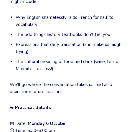
might include:
Why English shamelessly raids French for half its
vocabulary
The odd things history textbooks don’t tell you
Expressions that defy translation (and make us laugh
trying)
The cultural meaning of food and drink (wine, tea, or
Marmite… discuss!)
We’ll go where the conversation takes us, and also
brainstorm future sessions.
➡️
Practical details
📅 Date:
Monday 6 October
🕡 Time: 6.30–8.00 pm