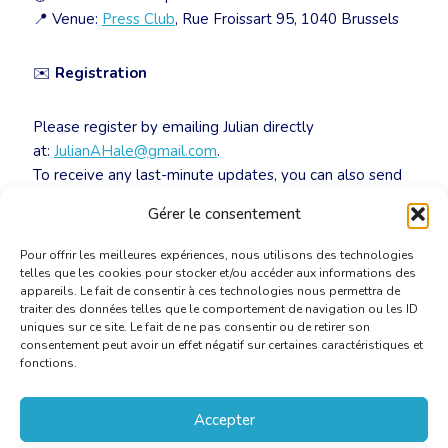
📍 Venue:
Press Club
, Rue Froissart 95, 1040 Brussels
✉️
Registration
Please register by emailing Julian directly
at:
JulianAHale@gmail.com
.
To receive any last-minute updates, you can also send
him your mobile number so he can add you to the
Gérer le consentement
WhatsApp group.
Pour offrir les meilleures expériences, nous utilisons des technologies
telles que les cookies pour stocker et/ou accéder aux informations des
appareils. Le fait de consentir à ces technologies nous permettra de
traiter des données telles que le comportement de navigation ou les ID
uniques sur ce site. Le fait de ne pas consentir ou de retirer son
consentement peut avoir un effet négatif sur certaines caractéristiques et
fonctions.
Accepter