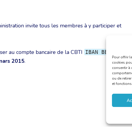
nistration invite tous les membres à y participer et
rser au compte bancaire de la CBTI
IBAN BE32
Pour offrir 
mars 2015
.
cookies pour
consentir à 
comportement
ou de retire
et fonctions
Ac