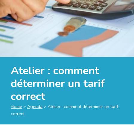
Atelier : comment
déterminer un tarif
correct
Home
>
Agenda
>
Atelier : comment déterminer un tarif
correct