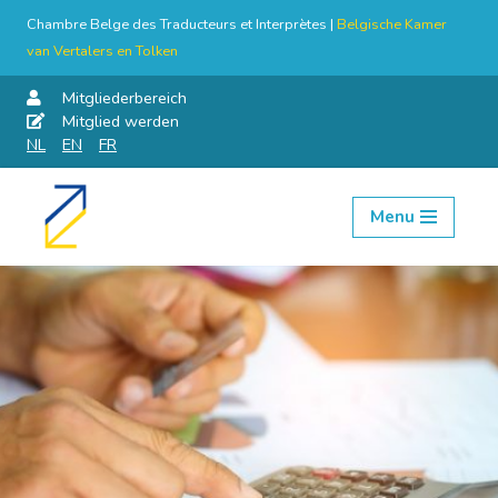
Chambre Belge des Traducteurs et Interprètes |
Belgische Kamer
van Vertalers en Tolken
Mitgliederbereich
Mitglied werden
NL
EN
FR
Menu
Skip
to
content