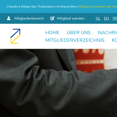
Chambre Belge des Traducteurs et Interprètes |
Belgische Kamer van Ver
Mitgliederbereich
Mitglied werden
NL
EN
FR
HOME
ÜBER UNS
NACHRI
Skip
MITGLIEDERVERZEICHNIS
K
to
content