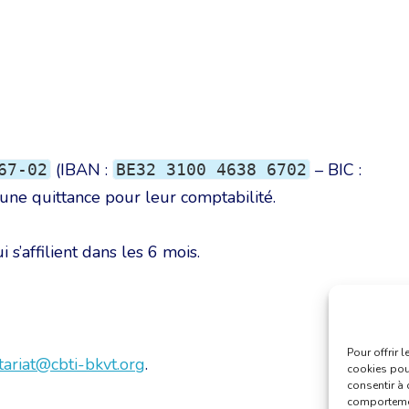
(IBAN :
– BIC :
67-02
BE32 3100 4638 6702
 une quittance pour leur comptabilité.
s’affilient dans les 6 mois.
Pour offrir 
tariat@cbti-bkvt.org
.
cookies pour
consentir à 
comportement