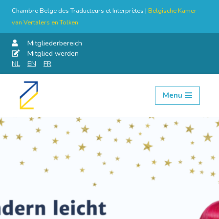
Chambre Belge des Traducteurs et Interprètes |
Belgische Kamer
van Vertalers en Tolken
Mitgliederbereich
Mitglied werden
NL
EN
FR
Menu
Skip
to
content