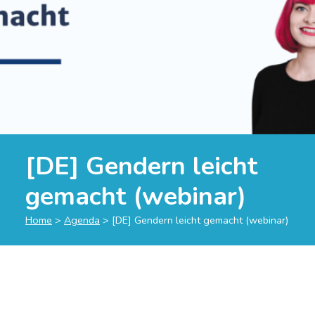
[DE] Gendern leicht
gemacht (webinar)
Home
>
Agenda
>
[DE] Gendern leicht gemacht (webinar)