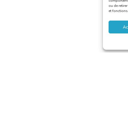
comportement
ou de retire
et fonctions
Ac
aducteurs et Interprètes
riat@translators.be