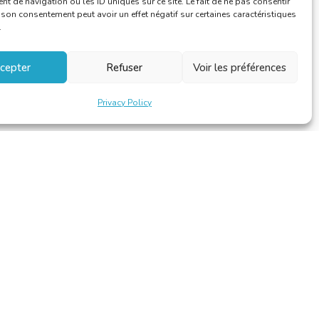
 de navigation ou les ID uniques sur ce site. Le fait de ne pas consentir
r son consentement peut avoir un effet négatif sur certaines caractéristiques
.
cepter
Refuser
Voir les préférences
Privacy Policy
Design et développement par
Alinoa