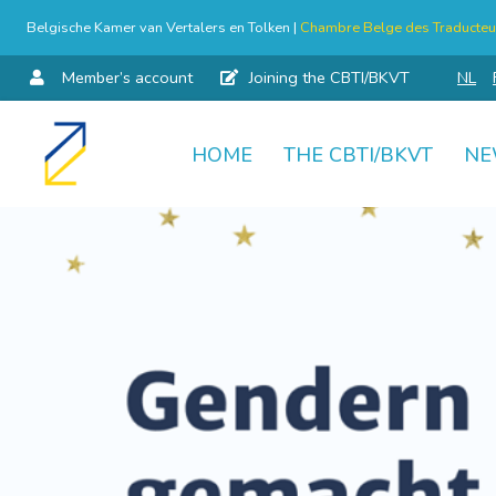
Belgische Kamer van Vertalers en Tolken |
Chambre Belge des Traducteur
Member’s account
Joining the CBTI/BKVT
NL
HOME
THE CBTI/BKVT
NE
Skip
to
content