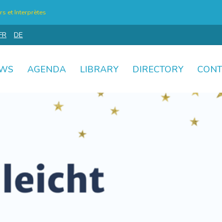
s et Interprètes
FR
DE
WS
AGENDA
LIBRARY
DIRECTORY
CONT