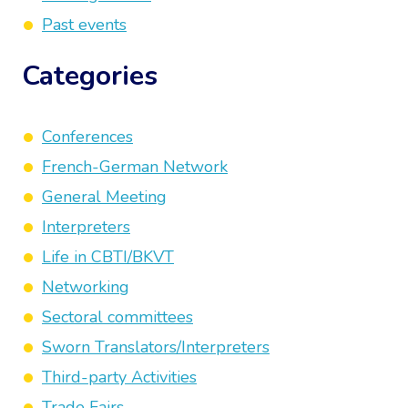
Past events
Categories
Conferences
French-German Network
General Meeting
Interpreters
Life in CBTI/BKVT
Networking
Sectoral committees
Sworn Translators/Interpreters
Third-party Activities
Trade Fairs