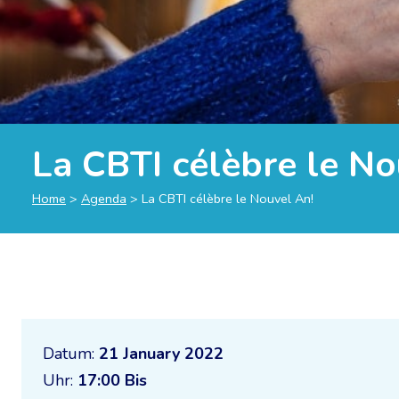
La CBTI célèbre le No
Home
>
Agenda
>
La CBTI célèbre le Nouvel An!
Datum:
21 January 2022
Uhr:
17:00 Bis