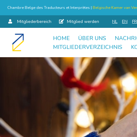
Chambre Belge des Traducteurs et Interprètes |
Belgische Kamer van Ver
Mitgliederbereich
Mitglied werden
NL
EN
FR
HOME
ÜBER UNS
NACHRI
Skip
MITGLIEDERVERZEICHNIS
K
to
content