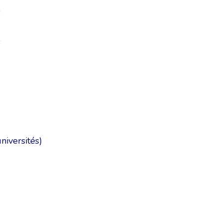
s
s
niversités)