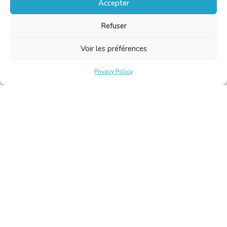
Accepter
Refuser
Voir les préférences
Privacy Policy
Belgische Kamer van Vertalers en Tolken | Chambre Belge
des Traducteurs et Interprètes
Keizerslaan 10, 1000 Brussel – Tel.: +32 2 513 09 15 –