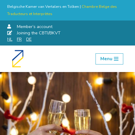
Belgische Kamer van Vertalers en Tolken |
Chambre Belge des
Traducteurs et Interprètes
Member’s account
Joining the CBTI/BKVT
NL
FR
DE
Menu
Skip
to
content