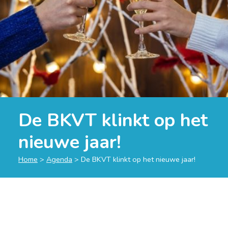
De BKVT klinkt op het
nieuwe jaar!
Home
>
Agenda
>
De BKVT klinkt op het nieuwe jaar!