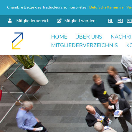
Chambre Belge des Traducteurs et Interprètes |
Belgische Kamer van Ver
Mitgliederbereich
Mitglied werden
NL
EN
FR
HOME
ÜBER UNS
NACHRI
Skip
MITGLIEDERVERZEICHNIS
K
to
content