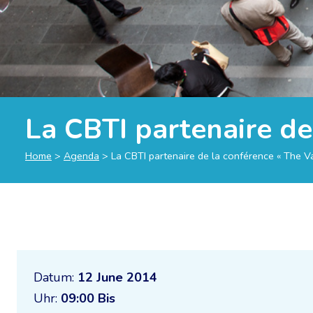
La CBTI partenaire d
Home
>
Agenda
>
La CBTI partenaire de la conférence « The 
Datum:
12 June 2014
Uhr:
09:00 Bis