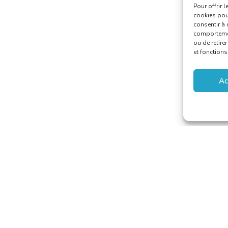
Pour offrir 
cookies pour
consentir à 
comportement
ou de retire
et fonctions
Ac
 van Vertalers en Tolken
secretariat@translators.be