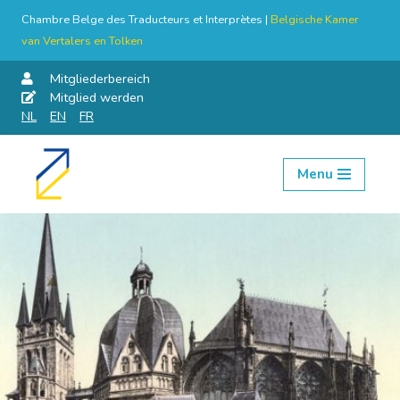
Chambre Belge des Traducteurs et Interprètes |
Belgische Kamer
van Vertalers en Tolken
Mitgliederbereich
Mitglied werden
NL
EN
FR
Menu
Skip
to
content