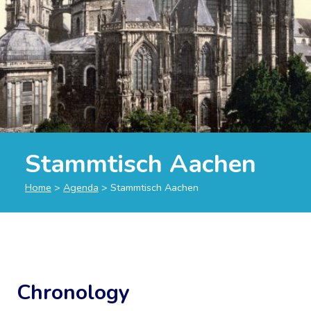
Stammtisch Aachen
Home
>
Agenda
>
Stammtisch Aachen
Chronology