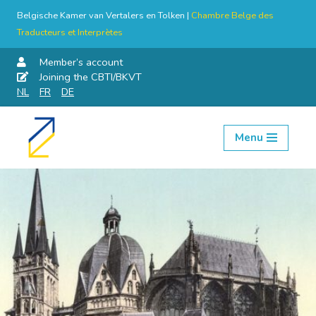
Belgische Kamer van Vertalers en Tolken |
Chambre Belge des
Traducteurs et Interprètes
Member’s account
Joining the CBTI/BKVT
NL
FR
DE
Menu
Skip
to
content