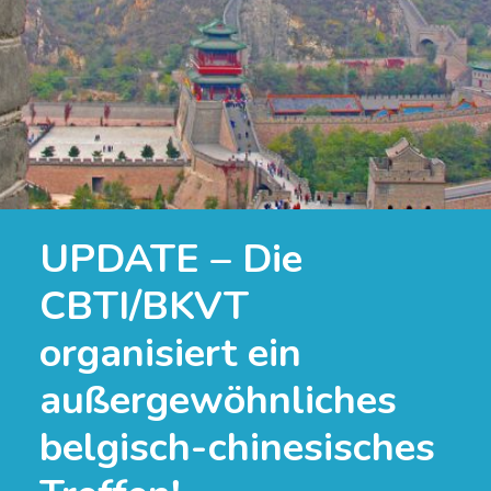
UPDATE – Die
CBTI/BKVT
organisiert ein
außergewöhnliches
belgisch-chinesisches