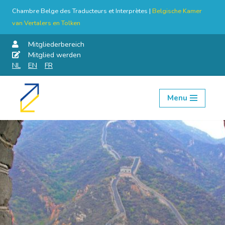
Chambre Belge des Traducteurs et Interprètes |
Belgische Kamer
van Vertalers en Tolken
Mitgliederbereich
Mitglied werden
NL
EN
FR
Menu
Skip
to
content