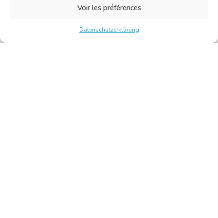
Voir les préférences
Datenschutzerklärung
Chambre Belge des Traducteurs et Interprètes | Belgische
Kamer van Vertalers en Tolken
10, bld de l’Empereur 1000 Bruxelles – Tel.: +32 2 513 09
15 –
secretariat@translators.be