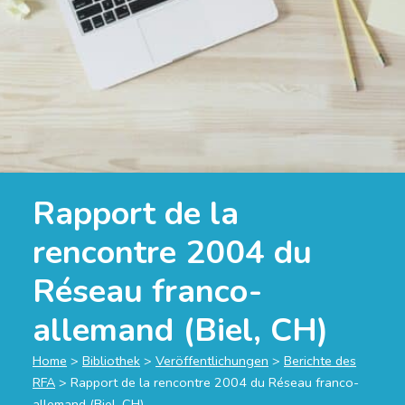
Rapport de la
rencontre 2004 du
Réseau franco-
allemand (Biel, CH)
Home
>
Bibliothek
>
Veröffentlichungen
>
Berichte des
RFA
>
Rapport de la rencontre 2004 du Réseau franco-
allemand (Biel, CH)