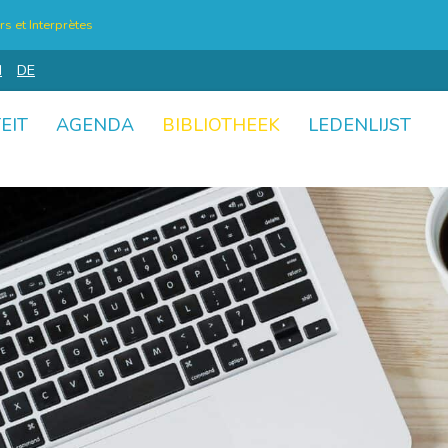
s et Interprètes
N
DE
EIT
AGENDA
BIBLIOTHEEK
LEDENLIJST