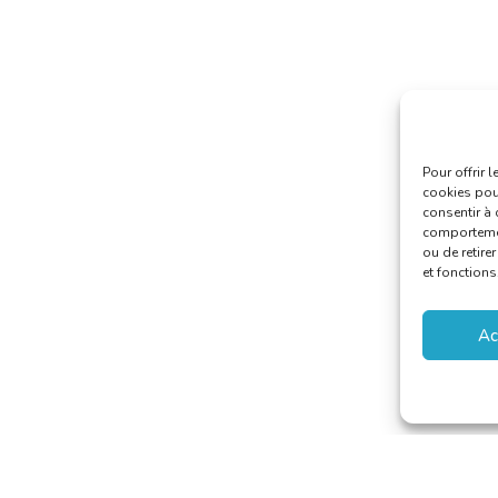
Pour offrir 
cookies pour
consentir à 
comportement
ou de retire
et fonctions
Ac