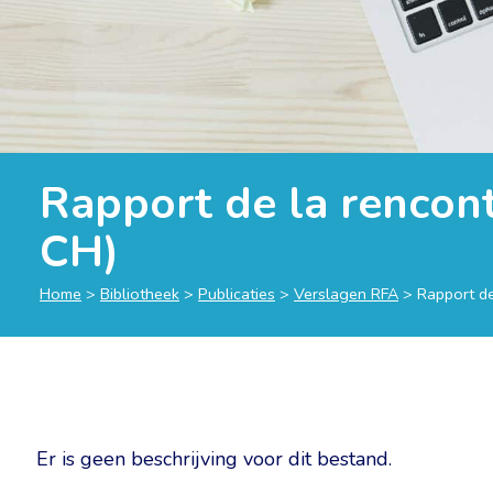
Rapport de la rencon
CH)
Home
>
Bibliotheek
>
Publicaties
>
Verslagen RFA
>
Rapport de
Er is geen beschrijving voor dit bestand.