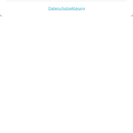
Datenschutzerklärung
Chambre Belge des Traducteurs et Interprètes | Belgische
Kamer van Vertalers en Tolken
10, bld de l’Empereur 1000 Bruxelles – Tel.: +32 2 513 09
15 –
secretariat@translators.be