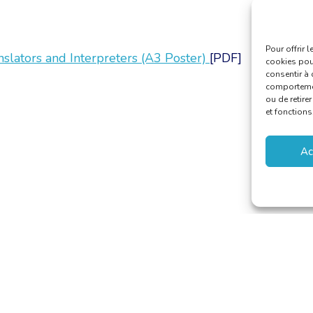
Pour offrir 
slators and Interpreters (A3 Poster)
[PDF]
cookies pour
consentir à 
comportement
ou de retire
et fonctions
Ac