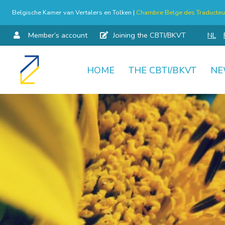
Belgische Kamer van Vertalers en Tolken |
Chambre Belge des Traducteur
Member’s account
Joining the CBTI/BKVT
NL
HOME
THE CBTI/BKVT
NE
Skip
to
content