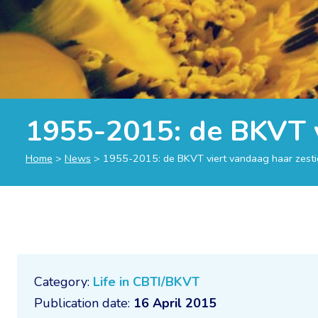
1955-2015: de BKVT v
Home
>
News
>
1955-2015: de BKVT viert vandaag haar zesti
Category:
Life in CBTI/BKVT
Publication date:
16 April 2015