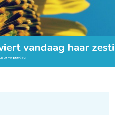
iert vandaag haar zesti
gste verjaardag