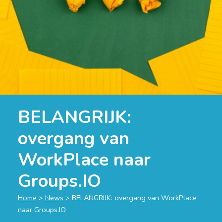
BELANGRIJK:
overgang van
WorkPlace naar
Groups.IO
Home
>
News
>
BELANGRIJK: overgang van WorkPlace
naar Groups.IO