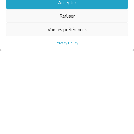
Accepter
Refuser
Voir les préférences
Privacy Policy
Belgische Kamer van Vertalers en Tolken | Chambre Belge
des Traducteurs et Interprètes
Keizerslaan 10, 1000 Brussel – Tel.: +32 2 513 09 15 –