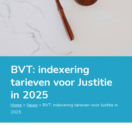
BVT: indexering
tarieven voor Justitie
in 2025
Home
>
News
>
BVT: indexering tarieven voor Justitie in
2025