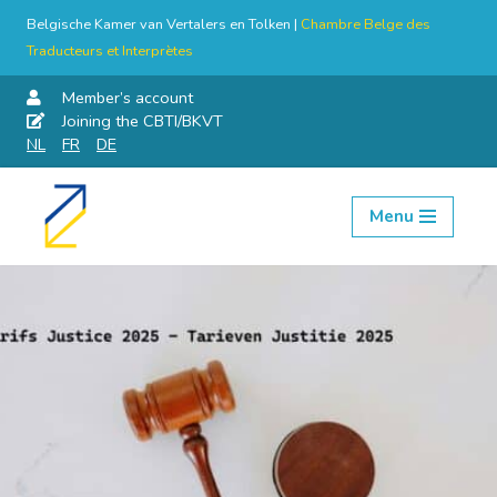
Belgische Kamer van Vertalers en Tolken |
Chambre Belge des
Traducteurs et Interprètes
Member’s account
Joining the CBTI/BKVT
NL
FR
DE
Menu
Skip
to
content