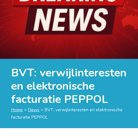
BVT: verwijlinteresten
en elektronische
facturatie PEPPOL
Home
>
News
>
BVT: verwijlinteresten en elektronische
facturatie PEPPOL