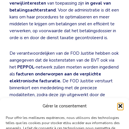
verwijlinteresten
van toepassing zijn
in geval van
betalingsachterstand
. Voor de administratie is dit een
kans om haar procedures te optimaliseren en meer
middelen te krijgen om betalingen snel en efficiënt te
verwerken, op voorwaarde dat het betalingsdossier in
orde is en door de dienst taxatie gecontroleerd is.
De verantwoordelijken van de FOD Justitie hebben ook
aangegeven dat de kostenstaten van de BVT ook via
het
PEPPOL
-netwerk zullen moeten worden ingediend
als
facturen onderworpen aan de verplichte
elektronische facturatie.
De FOD Justitie verstuurt
binnenkort een mededeling met de precieze
modaliteiten, zodra deze zijn uitgewerkt door de
diensten van de gerechtelijke organisatie in overleg
Gérer le consentement
met de bevoegde administratie.
Pour offrir les meilleures expériences, nous utilisons des technologies
telles que les cookies pour stocker et/ou accéder aux informations des
appareils. Le fait de consentir à ces technologies nous permettra de