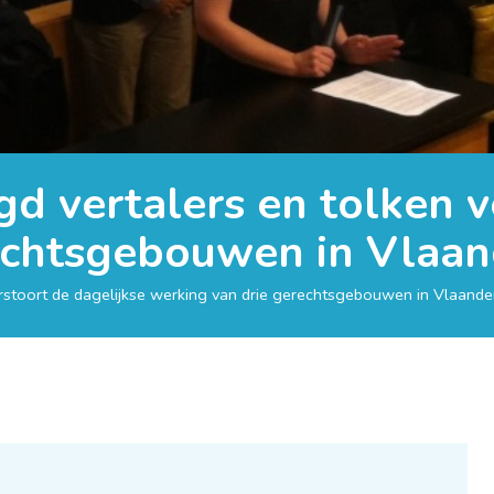
gd vertalers en tolken v
echtsgebouwen in Vlaa
erstoort de dagelijkse werking van drie gerechtsgebouwen in Vlaande