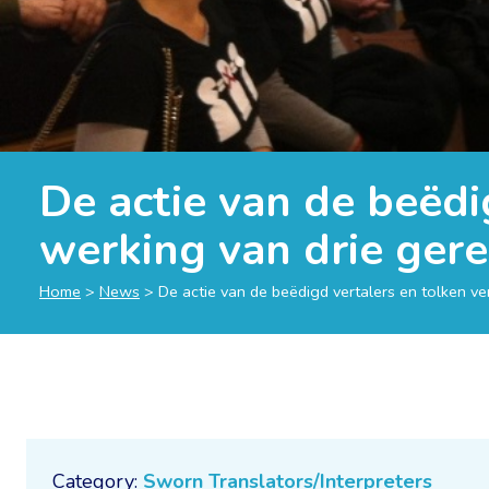
De actie van de beëdi
werking van drie ger
Home
>
News
>
De actie van de beëdigd vertalers en tolken v
Category:
Sworn Translators/Interpreters