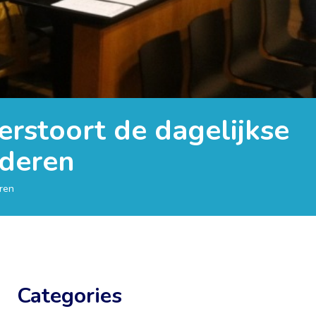
erstoort de dagelijkse
nderen
ren
Categories