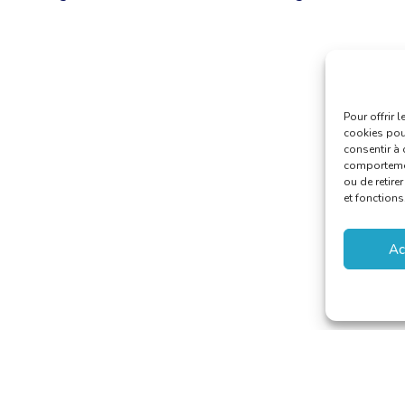
Pour offrir 
cookies pour
consentir à 
comportement
ou de retire
et fonctions
Ac