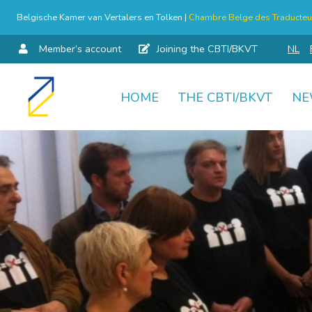
Belgische Kamer van Vertalers en Tolken |
Chambre Belge des Traducteur
Member’s account
Joining the CBTI/BKVT
NL
HOME
THE CBTI/BKVT
NE
Skip
to
content