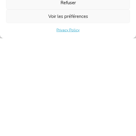
Refuser
Voir les préférences
Privacy Policy
Belgische Kamer van Vertalers en Tolken | Chambre Belge
des Traducteurs et Interprètes
Keizerslaan 10, 1000 Brussel – Tel.: +32 2 513 09 15 –
secretariat@translators.be