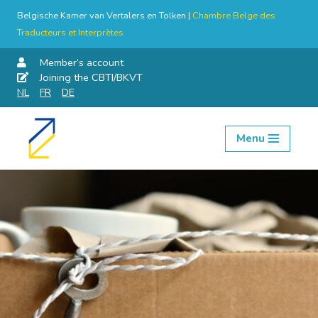
Belgische Kamer van Vertalers en Tolken |
Chambre Belge des
Traducteurs et Interprètes
Member’s account
Joining the CBTI/BKVT
NL
FR
DE
Menu
Skip
to
content