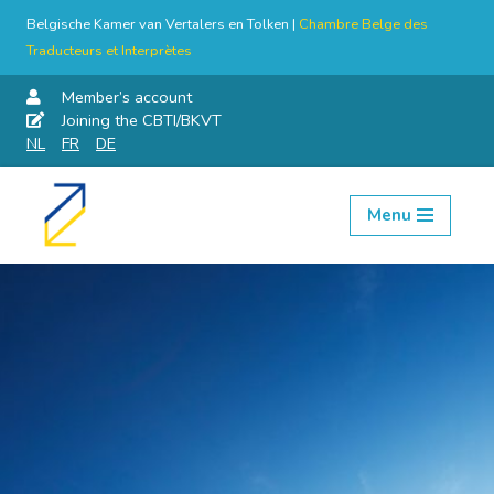
Belgische Kamer van Vertalers en Tolken |
Chambre Belge des
Traducteurs et Interprètes
Member’s account
Joining the CBTI/BKVT
NL
FR
DE
Menu
Skip
to
content