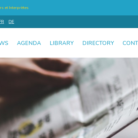
s et Interprètes
FR
DE
WS
AGENDA
LIBRARY
DIRECTORY
CONT