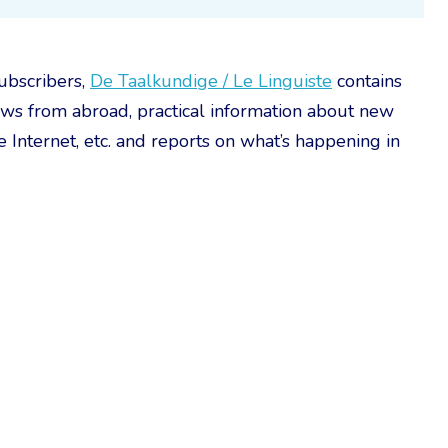
ubscribers,
De Taalkundige / Le Linguiste
contains
ews from abroad, practical information about new
he Internet, etc. and reports on what’s happening in