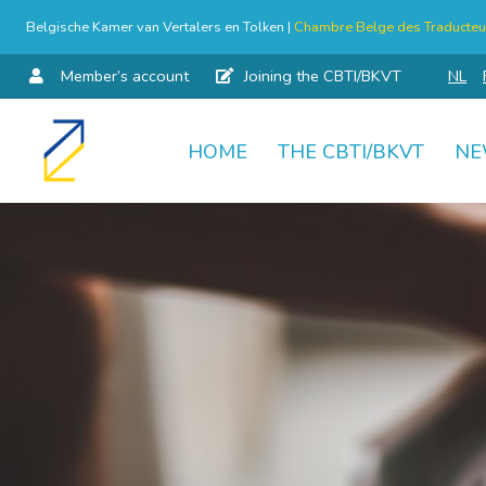
Belgische Kamer van Vertalers en Tolken |
Chambre Belge des Traducteur
Member’s account
Joining the CBTI/BKVT
NL
HOME
THE CBTI/BKVT
NE
Skip
to
content