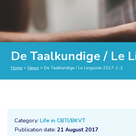
De Taalkundige / Le 
Home
>
News
>
De Taalkundige / Le Linguiste 2017-1-2
Category:
Life in CBTI/BKVT
Publication date:
21 August 2017