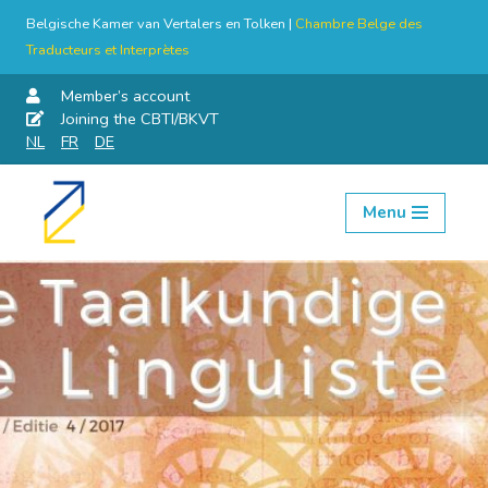
Belgische Kamer van Vertalers en Tolken |
Chambre Belge des
Traducteurs et Interprètes
Member’s account
Joining the CBTI/BKVT
NL
FR
DE
Menu
Skip
to
content