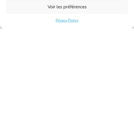
Voir les préférences
Privacy Policy
Belgische Kamer van Vertalers en Tolken | Chambre Belge
des Traducteurs et Interprètes
Keizerslaan 10, 1000 Brussel – Tel.: +32 2 513 09 15 –
secretariat@translators.be