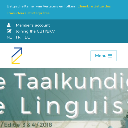
Belgische Kamer van Vertalers en Tolken |
Chambre Belge des
Traducteurs et Interprètes
Member’s account
Joining the CBTI/BKVT
NL
FR
DE
Menu
Skip
to
content