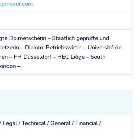
appmeyer.com
gte Dolmetscherin – Staatlich geprüfte und
etzerin – Diplom-Betriebswirtin – Université de
en – FH Düsseldorf – HEC Liège – South
London –
 /
Legal /
Technical /
General /
Financial /