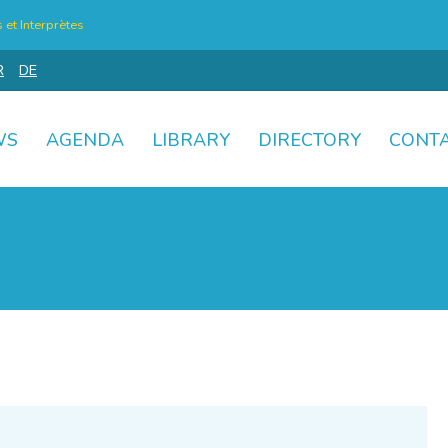
et Interprètes
R
DE
WS
AGENDA
LIBRARY
DIRECTORY
CONT