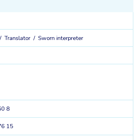
 /
Translator /
Sworn interpreter
60 8
76 15