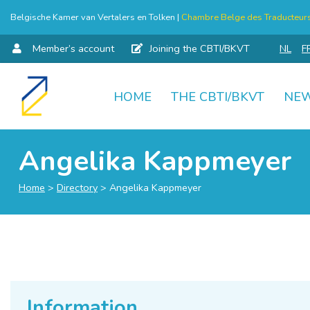
Belgische Kamer van Vertalers en Tolken |
Chambre Belge des Traducteurs 
Member’s account
Joining the CBTI/BKVT
NL
F
HOME
THE CBTI/BKVT
NE
Skip
to
content
Angelika Kappmeyer
Home
>
Directory
>
Angelika Kappmeyer
Information